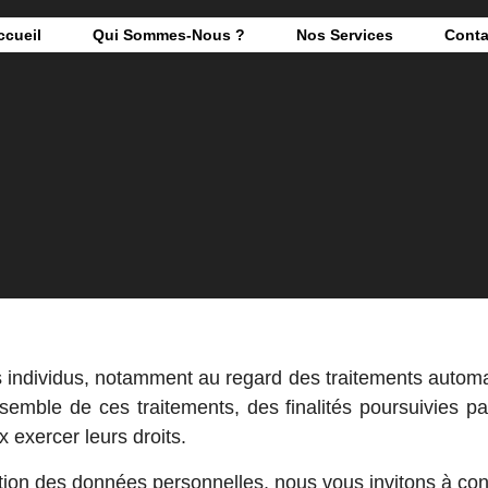
ccueil
Qui Sommes-Nous ?
Nos Services
Conta
 individus, notamment au regard des traitements autom
nsemble de ces traitements, des finalités poursuivies 
x exercer leurs droits.
tion des données personnelles, nous vous invitons à cons