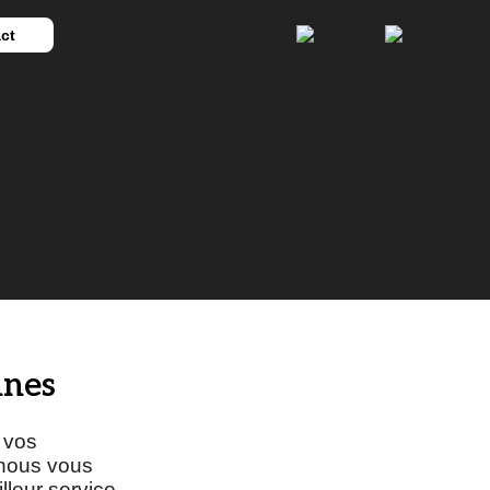
ct
nnes
 vos
 nous vous
lleur service.