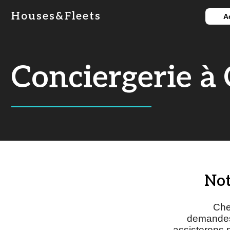
Houses&Fleets
A
Conciergerie à
Not
Ch
demandes,
assisterons p