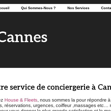
ccueil
Qui Sommes-Nous ?
Nos Services
Conta
 Cannes
re service de conciergerie à Ca
ez
House & Fleets
, nous sommes la pour répondre à
 réservations, urgences, coiffeur ,massages etc…
our vous donner la plus grande satisfaction et le mei